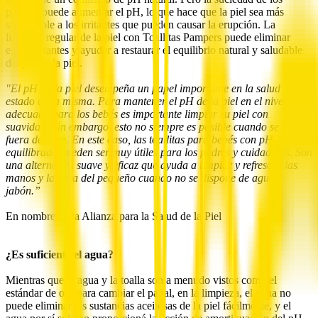
pañales puede aumentar el pH, lo que hace que la piel sea más
susceptible a los irritantes que pueden causar la erupción. La
limpieza regular de la piel con Toallitas Pampers puede eliminar
estos irritantes y ayudar a restaurar el equilibrio natural y saludable
del pH de la piel.
"El pH de la piel desempeña un papel importante en la salud y el
estado de la misma. Para mantener el pH de la piel en el nivel
adecuado para los bebés es importante limpiar su piel con
suavidad. Sin embargo, esto no siempre es posible cuando se está
fuera de casa. En este caso, las toallitas para bebés con pH
equilibrado pueden ser muy útiles para los padres y cuidadores. Son
una alternativa suave y eficaz que ayuda a limpiar y refrescar las
manos y la cara del pequeño cuando no se dispone de agua y
jabón.”
En nombre de la Alianza para la Salud de la Piel
¿Es suficiente el agua?
Mientras que el agua y la toalla son a menudo vistos como el
estándar de oro para cambiar el pañal, en la limpieza, el agua no
puede eliminar las sustancias aceitosas de la piel fácilmente, y el