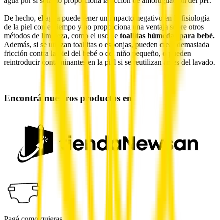
agua por sí sola no proporcioná la acción de amortiguación del pH.
De hecho, el agua puede tener un impacto negativo en la fisiología
de la piel con el tiempo y no proporciona una ventaja sobre otros
métodos de limpieza, como el uso de
toallitas húmedas para bebé.
Además, si se utilizan toallitas o esponjas, pueden crear demasiada
fricción contra la piel del bebé o del niño pequeño, o pueden
reintroducir contaminantes en la piel si se reutilizan antes del lavado.
Encontrá nuestros productos en
Pagá como quieras