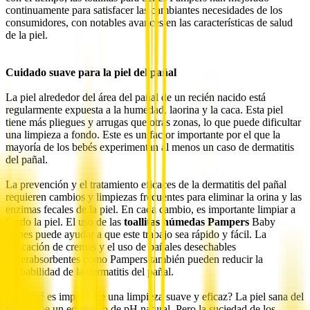
continuamente para satisfacer las cambiantes necesidades de los
consumidores, con notables avances en las características de salud
de la piel.
Cuidado suave para la piel del pañal
La piel alrededor del área del pañal de un recién nacido está
regularmente expuesta a la humedad, laorina y la caca. Esta piel
tiene más pliegues y arrugas que otras zonas, lo que puede dificultar
una limpieza a fondo. Este es un factor importante por el que la
mayoría de los bebés experimentan al menos un caso de dermatitis
del pañal.
La prevención y el tratamiento eficaces de la dermatitis del pañal
requieren cambios y limpiezas frecuentes para eliminar la orina y las
enzimas fecales de la piel. En cada cambio, es importante limpiar a
fondo la piel. El uso de las
toallitas húmedas Pampers
Baby
Wipes puede ayudar a que este trabajo sea rápido y fácil. La
aplicación de cremas y el uso de pañales desechables
superabsorbentes como Pampers también pueden reducir la
probabilidad de la dermatitis del pañal.
¿Por qué es importante una limpieza suave y eficaz? La piel sana del
bebé tiene un equilibrio de pH natural. Pero la suciedad de los