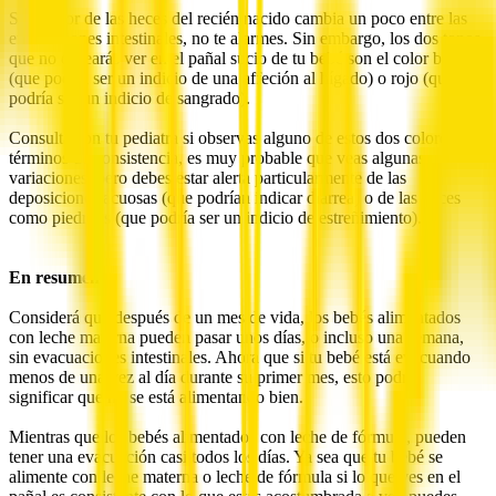
Si el color de las heces del recién nacido cambia un poco entre las
evacuaciones intestinales, no te alarmes. Sin embargo, los dos tonos
que no desearás ver en el pañal sucio de tu bebé son el color blanco
(que podría ser un indicio de una affeción al hígado) o rojo (que
podría ser un indicio de sangrado).
Consulta con tu pediatra si observas alguno de estos dos colores. En
términos de consistencia, es muy probable que veas algunas
variaciones, pero debes estar alerta particularmente de las
deposiciones acuosas (que podrían indicar diarrea) o de las heces
como piedritas (que podría ser un indicio de estreñimiento).
En resumen
Considerá que después de un mes de vida, los bebés alimentados
con leche materna pueden pasar unos días, o incluso una semana,
sin evacuaciones intestinales. Ahora que si tu bebé está evacuando
menos de una vez al día durante su primer mes, esto podría
significar que no se está alimentando bien.
Mientras que los bebés alimentados con leche de fórmula, pueden
tener una evacuación casi todos los días. Ya sea que tu bebé se
alimente con leche materna o leche de fórmula si lo que ves en el