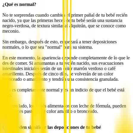
¿Qué es normal?
No te sorprendas cuando cambies el primer pañal de tu bebé recién
nacido, ya que las primeras heces de tu bebé serán una sustancia
negro-verdosa, de textura similar al alquitrán, que se conoce como
meconio.
Sin embargo, después de esto, empezará a tener deposiciones
normales, o lo que sea "normal" para su sistema.
En este momento, la apariencia depende completamente de lo que le
des de comer. Si amamantas a tu recién nacido, sus evacuaciones
intestinales iniciales serán de un color marrón verdoso o café
amarillento. Después de cinco días, se volverán de un color
bronceado o amarillento y tendrán una consistencia granulada.
Esto es completamente normal y es un indicio de que el bebé está
sano.
Por otro lado, los bebés alimentados con leche de fórmula, pueden
tener heces pastosas de color amarillo o bronceado.
Qué pueden significar las deposiciones de tu bebé