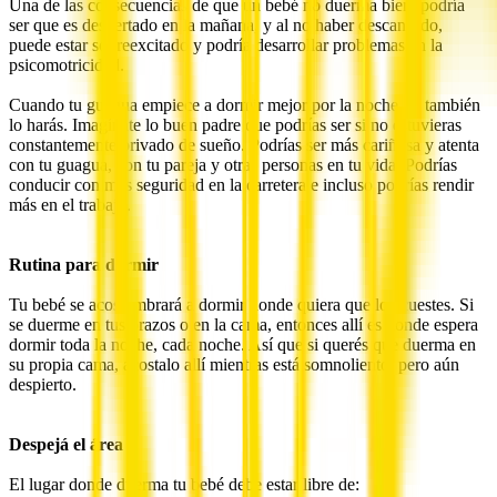
Una de las consecuencias de que un bebé no duerma bien, podría
ser que es despertado en la mañana, y al no haber descansado,
puede estar sobreexcitado y podría desarrollar problemas en la
psicomotricidad.
Cuando tu guagua empiece a dormir mejor por la noche, tú también
lo harás. Imagínate lo buen padre que podrías ser si no estuvieras
constantemente privado de sueño. Podrías ser más cariñosa y atenta
con tu guagua, con tu pareja y otras personas en tu vida. Podrías
conducir con más seguridad en la carretera e incluso podrías rendir
más en el trabajo.
Rutina para dormir
Tu bebé se acostumbrará a dormir donde quiera que lo acuestes. Si
se duerme en tus brazos o en la cama, entonces allí es donde espera
dormir toda la noche, cada noche. Así que si querés que duerma en
su propia cama, acostalo allí mientras está somnoliento, pero aún
despierto.
Despejá el área
El lugar donde duerma tu bebé debe estar libre de: