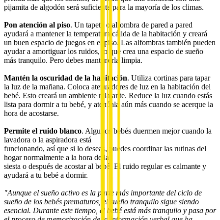
pijamita de algodón será suficiente para la mayoría de los climas.
Pon atención al piso
. Un tapete o alfombra de pared a pared
ayudará a mantener la temperatura cálida de la habitación y creará
un buen espacio de juegos en el piso. Las alfombras también pueden
ayudar a amortiguar los ruidos, lo que crea una espacio de sueño
más tranquilo. Pero debes mantenerla limpia.
Mantén la oscuridad de la habitación
. Utiliza cortinas para tapar
la luz de la mañana. Coloca atenuadores de luz en la habitación del
bebé. Esto creará un ambiente relajante. Reduce la luz cuando estás
lista para dormir a tu bebé, y atenúala aún más cuando se acerque la
hora de acostarse.
Permite el ruido blanco
. Algunos bebés duermen mejor cuando la
lavadora o la aspiradora está
funcionando, así que si lo deseas, puedes coordinar las rutinas del
hogar normalmente a la hora de la
siesta o después de acostar al bebé. El ruido regular es calmante y
ayudará a tu bebé a dormir.
"Aunque el sueño activo es la parte más importante del ciclo de
sueño de los bebés prematuros, el sueño tranquilo sigue siendo
esencial. Durante este tiempo, el bebé está más tranquilo y pasa por
el proceso de memorización de la información verbal que ha