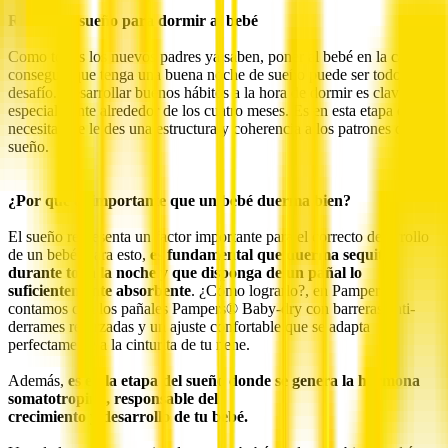
Rutina de sueño para dormir al bebé
Como todos los nuevos padres ya saben, poner al bebé en la cama y
conseguir que tenga una buena noche de sueño puede ser todo un
desafío. Desarrollar buenos hábitos a la hora de dormir es clave,
especialmente alrededor de los cuatro meses. Es en esta etapa donde
necesita que le des una estructura y coherencia a los patrones de
sueño.
¿Por qué es importante que un bebé duerma bien?
El sueño representa un factor importante para el correcto desarrollo
de un bebé. Para esto,
es fundamental que duerma sequito
durante toda la noche y que disponga de un pañal lo
suficientemente absorbente
. ¿Cómo lograrlo?, en Pampers®
contamos con los pañales Pampers® Baby-dry con barreras anti-
derrames reforzadas y un ajuste confortable que se adapta
perfectamente a la cinturita de tu nene.
Además,
es en la etapa del sueño donde se genera la hormona
somatotropina, responsable del
crecimiento y desarrollo de tu bebé.