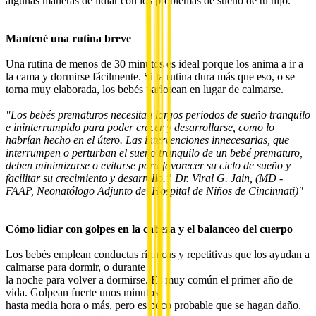
algunas maneras de lidiar con los problemas de sueño de tu hijo.
Mantené una rutina breve
Una rutina de menos de 30 minutos es ideal porque los anima a ir a
la cama y dormirse fácilmente. Si la rutina dura más que eso, o se
torna muy elaborada, los bebés parlotean en lugar de calmarse.
"Los bebés prematuros necesitan largos periodos de sueño tranquilo
e ininterrumpido para poder crecer y desarrollarse, como lo
habrían hecho en el útero. Las intervenciones innecesarias, que
interrumpen o perturban el sueño tranquilo de un bebé prematuro,
deben minimizarse o evitarse para favorecer su ciclo de sueño y
facilitar su crecimiento y desarrollo.” Dr. Viral G. Jain, (MD -
FAAP, Neonatólogo Adjunto del Hospital de Niños de Cincinnati)"
Cómo lidiar con golpes en la cabeza y el balanceo del cuerpo
Los bebés emplean conductas rítmicas y repetitivas que los ayudan a
calmarse para dormir, o durante
la noche para volver a dormirse. Es muy común el primer año de
vida. Golpean fuerte unos minutos,
hasta media hora o más, pero es poco probable que se hagan daño.