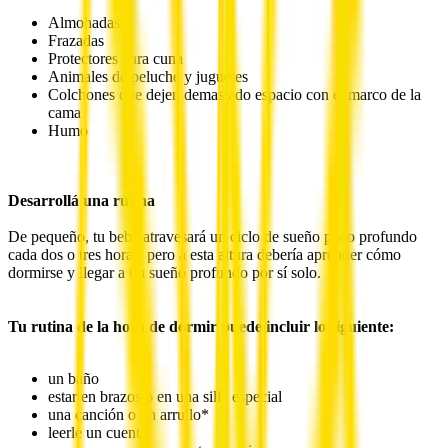
Almohadas
Frazadas
Protectores para cuna
Animales de peluche y juguetes
Colchones que dejen demasiado espacio con el marco de la
cama
Humo
Desarrollá una rutina
De pequeño, tu bebé atravesará un ciclo de sueño poco profundo
cada dos o tres horas, pero a esta altura debería aprender cómo
dormirse y llegar a un sueño profundo por sí solo.
Tu rutina de la hora de dormir puede incluir lo siguiente:
un baño
estar en brazos o en una silla especial
una canción o un arrullo*
leerle un cuento