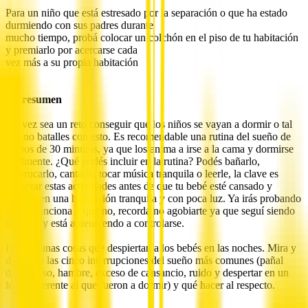
Para un niño que está estresado por la separación o que ha estado
durmiendo con sus padres durante
mucho tiempo, probá colocar un colchón en el piso de tu habitación
y premiarlo por acercarse cada
vez más a su propia habitación
En resumen
Tal vez sea un reto conseguir que los niños se vayan a dormir o tal
vez no batalles con esto. Es recomendable una rutina del sueño de
menos de 30 minutos, ya que los anima a irse a la cama y dormirse
fácilmente. ¿Qué podés incluir en la rutina? Podés bañarlo,
acurrucarlo, cantarle, tocar música tranquila o leerle, la clave es
empezar estas actividades antes de que tu bebé esté cansado y
hacerlo en una habitación tranquila y con poca luz. Ya irás probando
qué te funciona y qué no, recordá no agobiarte ya que seguí siendo
un bebé y está aprendiendo a controlarse.
Hay algunas cosas que despiertan a los bebés en las noches. Mira y
descubre las cinco interrupciones del sueño más comunes (pañal
defectuoso, hambre, exceso de cansancio, ruido y despertar en un
lugar diferente al que fueron a dormir) y qué hacer al respecto.