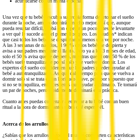
acurrucarse con un manta especial
Una vez que tu bebé descubra su propia forma de retomar el sueño
durante la noche, ambos dormirán mucho mejor. Así que, aunque
pueda resultar difícil, probá con esperar un poco antes de levantarte
a ver qué le sucede ante el primer lloriqueo. Los estudios* indican
que casi todos los bebés se despiertan al menos una vez por noche.
A las 3 semanas de nacidos, el 90 % de los bebés se despierta y
avisa a sus padres mediante el llanto. Pero ya a los 3 meses de edad,
solo el 50 % avisa que se despertó, mientras que el otro 50 % de los
bebés suele tranquilizarse por sí solo y se vuelve a dormir. Los
expertos del sueño coinciden en que los padres pueden ayudar al
bebé a autotranquilizarse. Así que dale tiempo para que se vuelva a
dormir solo si se trata de un lloriqueo suave, pero por supuesto que
si no se tranquiliza, entonces tenés que ayudar a calmarlo. Te tomará
un par de noches, pero rápidamente dominará esta práctica.
Cuanto antes puedas comenzar a entrenar a tu bebé con un buen
ritual a la hora de dormir, antes sabrá qué esperar él.
Acerca de los arrullos
¿Sabías que los arrullos de todo el mundo comparten características