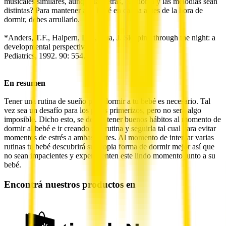
musicales similares, aunque las letras, el idioma y las melodías sean
distintas? Para mantener a tu bebé en calma antes de la hora de
dormir, debes arrullarlo.
*Anders, T.F., Halpern, L.F., Hua, J. Sleeping through the night: a
developmental perspective.
Pediatrics, 1992. 90: 554.
En resumen
Tener una rutina de sueño para dormir a tu bebé es necesario. Tal
vez sea un desafío para los papis primerizos, pero no será algo
imposible. Dicho esto, se deben tener buenos hábitos al momento de
dormir al bebé e ir creando una rutina y seguirla tal cual para evitar
momentos de estrés a ambas partes. Al momento de intentar varias
rutinas tu bebé descubrirá su propia forma de dormir mejor así que
no sean impacientes y experimenten este lindo momento junto a su
bebé.
Encontrá nuestros productos en