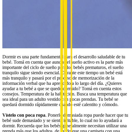
Dormir es una parte fundamental para el desarrollo saludable de tu
bebé. Tomá en cuenta que aunque el sueño activo es la parte más
importante del ciclo de sueño para los bebés prematuros, el sueño
tranquilo sigue siendo esencial. Durante este tiempo un bebé está
más tranquilo y pasará por el proceso de memorización de la
información verbal que ha aprendido a lo largo del día. ¿Quieres
ayudar a tu bebé a que se quede dormido? Tomá en cuenta estos
consejos. Temperatura de la habitación. Busca una temperatura que
sea ideal para un adulto vestido con pocas prendas. Tu bebé se
quedará dormido rápidamente cuando esté calentito y cómodo.
Vístelo con poca ropa
. Ponerle demasiada ropa puede hacer que tu
bebé sude demasiado y se sienta irritable, lo cual no lo ayudará a
dormir. Recuerda que los bebés generalmente necesitan utilizar una
prenda más que los adultos, de modo que una camiseta con una