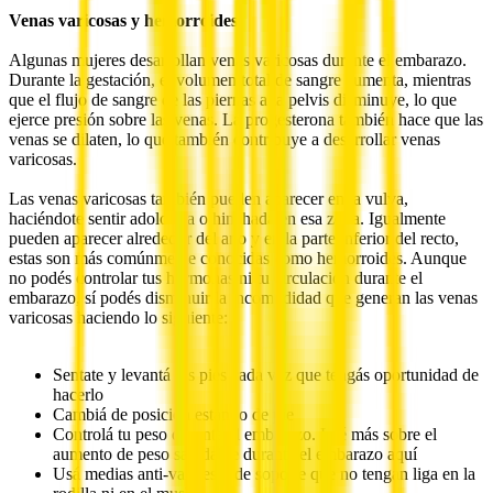
Venas varicosas y hemorroides
Algunas mujeres desarrollan venas varicosas durante el embarazo.
Durante la gestación, el volumen total de sangre aumenta, mientras
que el flujo de sangre de las piernas a la pelvis disminuye, lo que
ejerce presión sobre las venas. La progesterona también hace que las
venas se dilaten, lo que también contribuye a desarrollar venas
varicosas.
Las venas varicosas también pueden aparecer en la vulva,
haciéndote sentir adolorida o hinchada en esa zona. Igualmente
pueden aparecer alrededor del ano y en la parte inferior del recto,
estas son más comúnmente conocidas como hemorroides. Aunque
no podés controlar tus hormonas ni tu circulación durante el
embarazo, sí podés disminuir la incomodidad que generan las venas
varicosas haciendo lo siguiente:
Sentate y levantá los pies cada vez que tengás oportunidad de
hacerlo
Cambiá de posición estando de pie
Controlá tu peso durante el embarazo. Leé más sobre el
aumento de peso saludable durante el embarazo aquí
Usá medias anti-varices o de soporte que no tengan liga en la