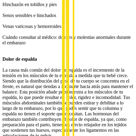
Hinchazón en tobillos y pies
Senos sensibles e hinchados
Venas varicosas y hemorroides
Cuándo consultar al médico: dolores y molestias anormales durante
el embarazo
Dolor de espalda
La causa más común del dolor de espalda es el incremento de la
tensión en los músculos de tu espalda a medida que tu bebé crece.
Siendo que la distribución del peso de tu cuerpo se concentra en el
frente, es natural que tiendas a inclinarte hacia atrás para mantener el
balance. Esta posición añade presión extra a los músculos de tu
espalda, lo que puede resultar en dolor, rigidez e incomodidad. Tus
músculos abdominales también se pueden estirar y debilitar a lo
largo de tu embarazo, por lo que podés sentir que tu columna y
espalda no tienen el soporte que necesitan. Las hormonas del
embarazo también contribuyen al dolor de espalda, ya que, como
preparación para el parto, tienen un efecto relajador en los tejidos
que sostienen tus huesos, especialmente los ligamentos en las
articulaciones de tu pelvis.