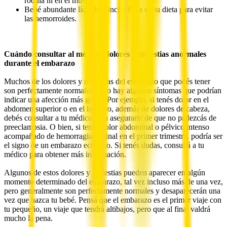
rodilla ni en el muslo
Bebé abundante líquido e incluí fibra en tu dieta para evitar
las hemorroides.
Cuándo consultar al médico: dolores y molestias anormales
durante el embarazo
Muchos de los dolores y molestias del embarazo que podés tener
son perfectamente normales, pero hay algunos síntomas que podrían
indicar una afección más grave. Por ejemplo, si tenés dolor en el
abdomen superior o en el hombro, además de dolores de cabeza,
debés consultar a tu médico para asegurarte de que no padezcás de
preeclampsia. O bien, si tenés dolor abdominal o pélvico intenso
acompañado de hemorragia vaginal en el primer trimestre, podría ser
el signo de un embarazo ectópico. Si tenés dudas, consultá a tu
médico para obtener más información.
Algunos de estos dolores y molestias pueden aparecer en algún
momento determinado del embarazo, tal vez incluso más de una vez,
pero generalmente son perfectamente normales y desaparecerán una
vez que nazca tu bebé. Pensá que el embarazo es el primer viaje con
tu pequeño, un viaje que tendrá altibajos, pero que al final valdrá
mucho la pena.