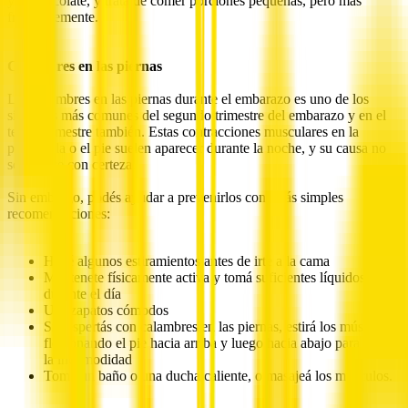
y el chocolate, y tratá de comer porciones pequeñas, pero más
frecuentemente.
Calambres en las piernas
Los calambres en las piernas durante el embarazo es uno de los
síntomas más comunes del segundo trimestre del embarazo y en el
tercer trimestre también. Estas contracciones musculares en la
pantorrilla o el pie suelen aparecer durante la noche, y su causa no
se conoce con certeza.
Sin embargo, podés ayudar a prevenirlos con estás simples
recomendaciones:
Hacé algunos estiramientos antes de irte a la cama
Mantenete físicamente activa y tomá suficientes líquidos
durante el día
Usá zapatos cómodos
Si despertás con calambres en las piernas, estirá los músculos
flexionando el pie hacia arriba y luego hacia abajo para aliviar
la incomodidad
Tomá un baño o una ducha caliente, o masajeá los músculos.