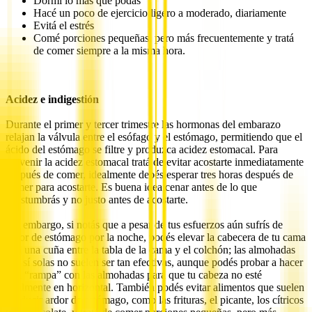
Dormí lo más que podás
Hacé un poco de ejercicio ligero a moderado, diariamente
Evitá el estrés
Comé porciones pequeñas, pero más frecuentemente y tratá
de comer siempre a la misma hora.
Acidez e indigestión
Durante el primer y tercer trimestre las hormonas del embarazo
relajan la válvula entre el esófago y el estómago, permitiendo que el
ácido del estómago se filtre y produzca acidez estomacal. Para
prevenir la acidez estomacal tratá de evitar acostarte inmediatamente
después de comer, idealmente debés esperar tres horas después de
comer para acostarte. Es buena idea cenar antes de lo que
acostumbrás y no justo antes de acostarte.
Sin embargo, si notás que a pesar de tus esfuerzos aún sufrís de
ardor de estómago por la noche, podés elevar la cabecera de tu cama
con una cuña entre la tabla de la cama y el colchón; las almohadas
por sí solas no suelen ser tan efectivas, aunque podés probar a hacer
una “rampa” con las almohadas para que tu cabeza no esté
totalmente en horizontal. También podés evitar alimentos que suelen
producir ardor de estómago, como las frituras, el picante, los cítricos