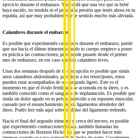
ejercicio durante el embarazo. Y recordá que una vez que tu bebé
haya nacido, no tendrás ni el peso ni la presión que tenés ahora en tu
espalda, así que muy probablemente te sentirás mucho más aliviada.
Calambres durante el embarazo
Es posible que experimentés calambres durante el embarazo, puede
que sea hacia el último trimestre cuando tu cuerpo empiece a poner
en práctica las contracciones; pero puede pasarte desde el primer
mes de embarazo, en ese caso sentirás calambres leves.
Unas dos semanas después de la concepción es posible que sintás
unos calambres abdominales, parecidos a los retorcijones, estos
pueden estar acompañados de un sangrado ligero. Este es el
momento en que el óvulo fertilizado se acomoda en tu útero, y es
también conocido como el sangrado de implantación. Es posible que
sintás un dolor agudo en tu pelvis, parecido a un espasmo muscular,
causado por el ensanchamiento de los ligamentos alrededor del
útero. Podés leer más aquí sobre el dolor del ligamento redondo.
Hacia el final del segundo trimestre y cerca del tercero, es posible
que experimentés contracciones falsas, también llamadas las
contracciones de Braxton Hicks, las que se pueden hacer más
intensas cuando se vaya acercando tu fecha de parto. Usualmente,