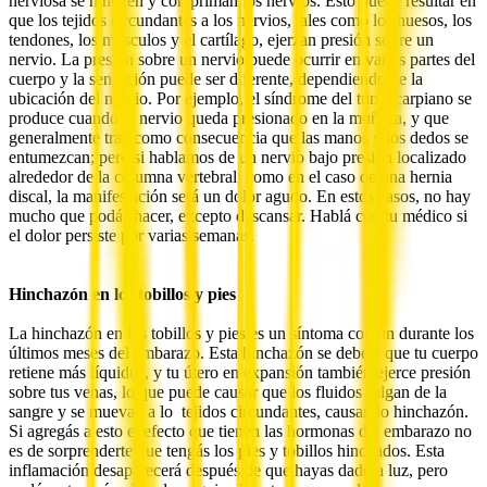
nerviosa se hinchen y compriman los nervios. Esto puede resultar en
que los tejidos circundantes a los nervios, tales como los huesos, los
tendones, los músculos y el cartílago, ejerzan presión sobre un
nervio. La presión sobre un nervio puede ocurrir en varias partes del
cuerpo y la sensación puede ser diferente, dependiendo de la
ubicación del nervio. Por ejemplo, el síndrome del túnel carpiano se
produce cuando el nervio queda presionado en la muñeca, y que
generalmente trae como consecuencia que las manos y los dedos se
entumezcan; pero si hablamos de un nervio bajo presión localizado
alrededor de la columna vertebral, como en el caso de una hernia
discal, la manifestación será un dolor agudo. En estos casos, no hay
mucho que podás hacer, excepto descansar. Hablá con tu médico si
el dolor persiste por varias semanas.
Hinchazón en los tobillos y pies
La hinchazón en los tobillos y pies es un síntoma común durante los
últimos meses del embarazo. Esta hinchazón se debe a que tu cuerpo
retiene más líquidos, y tu útero en expansión también ejerce presión
sobre tus venas, lo que puede causar que los fluidos salgan de la
sangre y se muevan a lo tejidos circundantes, causando hinchazón.
Si agregás a esto el efecto que tienen las hormonas del embarazo no
es de sorprenderte que tengás los pies y tobillos hinchados. Esta
inflamación desaparecerá después de que hayas dado a luz, pero