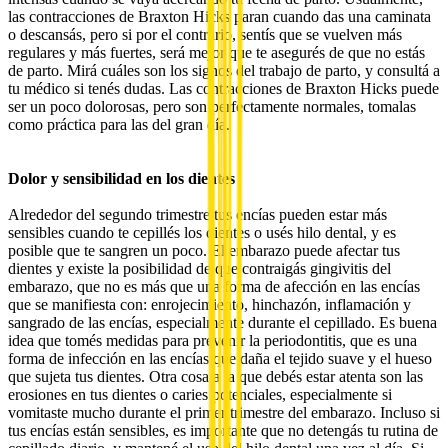
las contracciones de Braxton Hicks paran cuando das una caminata
o descansás, pero si por el contrario, sentís que se vuelven más
regulares y más fuertes, será mejor que te asegurés de que no estás
de parto. Mirá cuáles son los signos del trabajo de parto, y consultá a
tu médico si tenés dudas. Las contracciones de Braxton Hicks puede
ser un poco dolorosas, pero son perfectamente normales, tomalas
como práctica para las del gran día.
Dolor y sensibilidad en los dientes
Alrededor del segundo trimestre tus encías pueden estar más
sensibles cuando te cepillés los dientes o usés hilo dental, y es
posible que te sangren un poco. El embarazo puede afectar tus
dientes y existe la posibilidad de que contraigás gingivitis del
embarazo, que no es más que una forma de afección en las encías
que se manifiesta con: enrojecimiento, hinchazón, inflamación y
sangrado de las encías, especialmente durante el cepillado. Es buena
idea que tomés medidas para prevenir la periodontitis, que es una
forma de infección en las encías que daña el tejido suave y el hueso
que sujeta tus dientes. Otra cosa a la que debés estar atenta son las
erosiones en tus dientes o caries potenciales, especialmente si
vomitaste mucho durante el primer trimestre del embarazo. Incluso si
tus encías están sensibles, es importante que no detengás tu rutina de