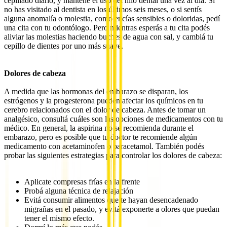
cepillado diario, y mantené el uso del hilo dental una vez al día. Si
no has visitado al dentista en los últimos seis meses, o si sentís
alguna anomalía o molestia, como encías sensibles o doloridas, pedí
una cita con tu odontólogo. Pero mientras esperás a tu cita podés
aliviar las molestias haciendo buches de agua con sal, y cambiá tu
cepillo de dientes por uno más suave.
Dolores de cabeza
A medida que las hormonas del embarazo se disparan, los
estrógenos y la progesterona pueden afectar los químicos en tu
cerebro relacionados con el dolor de cabeza. Antes de tomar un
analgésico, consultá cuáles son las opciones de medicamentos con tu
médico. En general, la aspirina no se recomienda durante el
embarazo, pero es posible que tu doctor te recomiende algún
medicamento con acetaminofen o paracetamol. También podés
probar las siguientes estrategias para controlar los dolores de cabeza:
Aplicate compresas frías en la frente
Probá alguna técnica de relajación
Evitá consumir alimentos que te hayan desencadenado
migrañas en el pasado, y evitá exponerte a olores que puedan
tener el mismo efecto.