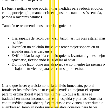
La buena noticia es que podés tomar medidas para reducir el dolor,
como, por ejemplo, mantener buena postura cuando estés sentada,
parada o mientras caminás.
También te recomendamos hacer lo siguiente:
Usá zapatos de tacón bajo o sin tacón, así tus pies estarán más
estables.
Invertí en un colchón firme para tener mejor soporte en tu
espalda mientras descansás.
Evitá doblar la espalda cuando quieras levantar algo, es mejor
agacharte, flexionando las rodillas al bajar.
Dormí de lado, poné una almohada o cojín entre tus piernas o
debajo de tu vientre para tener un soporte extra.
Cierto que hacer ejercicio no te dará alivio inmediato, pero al
fortalecer los músculos de tu espalda ayudás a mejorar el soporte
para tu espina dorsal y para tus piernas. Lo que a la larga se
traducirá en menor incomodidad en tu espalda y piernas. Consultá
con tu médico para saber qué ejercicios te convienen hacer durante
el embarazo, también podés mirar nuestros consejos para hacer