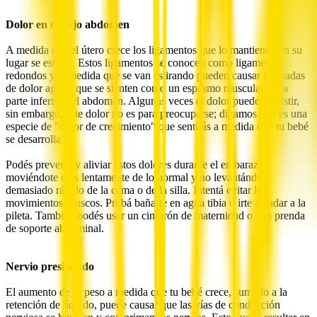
Dolor en el bajo abdomen
A medida que el útero crece los ligamentos que lo mantienen en su
lugar se estiran. Estos ligamentos se conocen como ligamentos
redondos y, a medida que se van estirando pueden causar punzadas
de dolor agudo que se sienten como un espasmo muscular en la
parte inferior del abdomen. Algunas veces el dolor puede persistir,
sin embargo, este dolor no es para preocuparse; digamos que es una
especie de "dolor de crecimiento" que sentirás a medida que tu bebé
se desarrolla.
Podés prevenir y aliviar estos dolores durante el embarazo
moviéndote más lentamente de lo normal y no levantándote
demasiado rápido de la cama o de la silla. Intentá evitar los
movimientos bruscos. Probá bañarte en agua tibia o irte a nadar a la
pileta. También podés usar un cinturón de maternidad o una prenda
de soporte abdominal.
Nervio presionado
El aumento de tu peso a medida que tu bebé crece, sumado a la
retención de líquido, puede causar que las vías de conducción