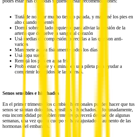
podés estar más cómodas siguiendo estas recomendaciones:
Tratá de no estar mucho tiempo parada, y mantené los pies en
alto cuando te sentés
Dormí sobre tu lado izquierdo para aliviar la presión de la
arteria que devuelve la sangre al corazón
Usá medias de compresión, parecidas a las que son anti-
varices
Mantenete activa físicamente todos los días
Usá ropa suelta
Remojá los pies en agua fría
Probá estar de pie y caminar en una pileta para ayudar a
comprimir los tejidos de las piernas.
Senos sensibles e hinchados
En el primer trimestre, los cambios hormonales pueden hacer que tus
senos se sientan doloridos, sensibles e hinchados. Afortunadamente,
esta incomodidad probablemente desaparecerá después de algunas
semanas, una vez que tu cuerpo se haya ajustado al aumento de las
hormonas del embarazo.