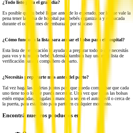
¿Todo listo para el gran día?
Es posible que tu bebé llegue antes de lo esperado, por lo que vale la
pena tener la bolsa de hospital para bebés organizada y empacada
durante el octavo mes de embarazo, por si acaso
¿Cómo funciona la lista para armar el bolso para el hospital?
Esta lista de verificación le ayudará a preparar todo lo que necesitás
para vos y tu nuevo bebé. Además, también hay una mini lista de
verificación para tu compañero de parto.
¿Necesitás prepararte más antes del parto?
Tal vez haga las maletas juntos para que pueda comprobar que cada
uno tiene todo lo que pueda necesitar. Una vez que todas las bolsas
estén empacadas, téngalas a mano, ya sea en el automóvil o cerca de
la puerta, para estar listo para partir en cualquier momento.
Encontrá nuestros productos en