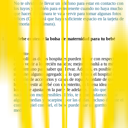
No te olvides de llevar un teléfono para estar en contacto con
los tuyos y también para entretenerte cuando no haya mucho
que hacer. La cámara te va a servir para tomar algunas fotos
felices (Corroborá que haya suficiente espacio en la tarjeta de
memoria de la cámara).
Lo que debe contener la bolsa de maternidad para tu bebé
Enteritos.
Las políticas de los hospitales pueden variar con respecto a
cómo vestir a los recién nacidos; mejor consultá a tu médico
de antemano para saber qué llevar. Además, es posible que
necesites algunos agregados a lo que brinda el hospital en
cuestión de accesorios y capas de ropa. Acordate de que, a la
hora de vestir al bebé con un enterito, es buena idea optar por
los que se ajustan en la parte de adelante.
Dado que los recién
nacidos son muy sensibles al frío, te recomendamos llevar
algunas medias y escarpines por las dudas. Incluso durante el
contacto piel con piel, el bebé puede usar un gorrito y
medias.