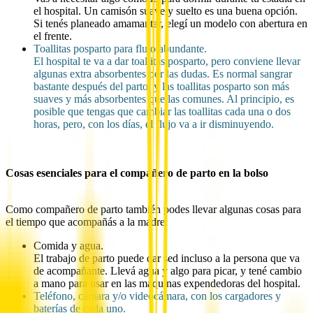
el hospital. Un camisón suave y suelto es una buena opción.
Si tenés planeado amamantar, elegí un modelo con abertura en
el frente.
Toallitas posparto para flujo abundante.
El hospital te va a dar toallitas posparto, pero conviene llevar
algunas extra absorbentes por las dudas. Es normal sangrar
bastante después del parto, y las toallitas posparto son más
suaves y más absorbentes que las comunes. Al principio, es
posible que tengas que cambiar las toallitas cada una o dos
horas, pero, con los días, el flujo va a ir disminuyendo.
Cosas esenciales para el compañero de parto en la bolso
Como compañero de parto también podes llevar algunas cosas para
el tiempo que acompañás a la madre:
Comida y agua.
El trabajo de parto puede dar sed incluso a la persona que va
de acompañante. Llevá agua y algo para picar, y tené cambio
a mano para usar en las máquinas expendedoras del hospital.
Teléfono, cámara y/o videocámara, con los cargadores y
baterías de cada uno.