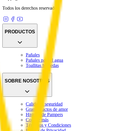
Todos los derechos reservados
PRODUCTOS
Pañales
Pañales para el agua
Toallitas húmedas
SOBRE NOSOTROS
Calidad y seguridad
Grandes actos de amor
Historia de Pampers
Conocé más
Términos y Condiciones
Política de Privacidad