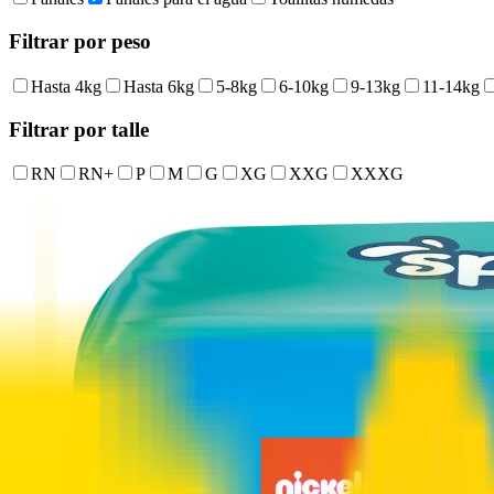
Filtrar por peso
Hasta 4kg
Hasta 6kg
5-8kg
6-10kg
9-13kg
11-14kg
Filtrar por talle
RN
RN+
P
M
G
XG
XXG
XXXG